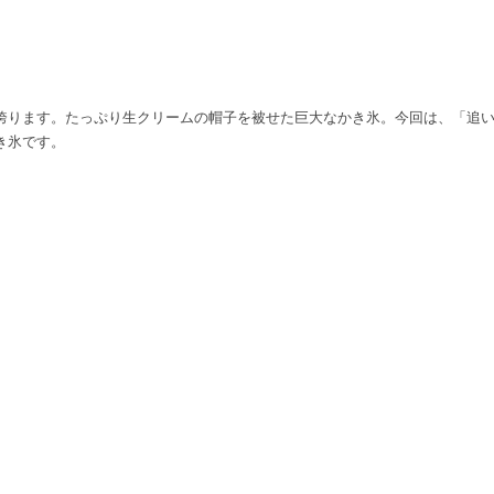
誇ります。たっぷり生クリームの帽子を被せた巨大なかき氷。今回は、「追
き氷です。