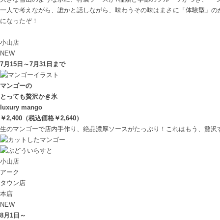
一人で考えながら、誰かと話しながら、味わうその味はまさに「体験型」の
になったぞ！
小山店
NEW
7
月
15
日～
7
月
31
日まで
マンゴーの
とっても贅沢かき氷
luxury mango
￥2,400（税込価格￥2,640）
生のマンゴーで店内手作り、絶品濃厚ソースがたっぷり！これはもう、贅沢
小山店
アーク
タウン店
本店
NEW
8
月
1
日～