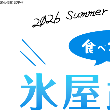
米心伝菓 武平作