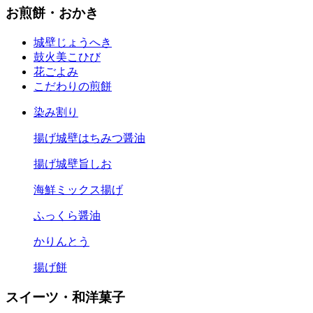
お煎餅・おかき
城壁
じょうへき
鼓火美
こひび
花ごよみ
こだわりの煎餅
染み割り
揚げ城壁はちみつ醤油
揚げ城壁旨しお
海鮮ミックス揚げ
ふっくら醤油
かりんとう
揚げ餅
スイーツ・和洋菓子