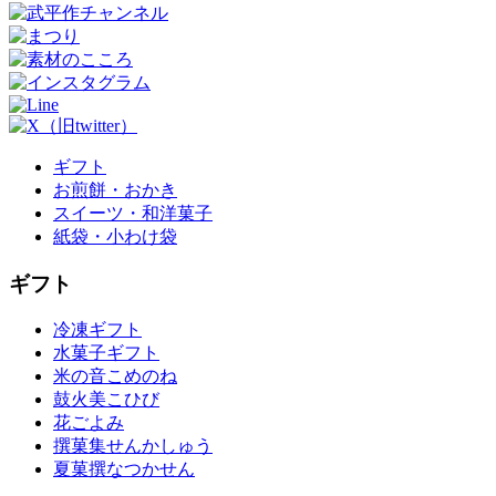
ギフト
お煎餅・おかき
スイーツ・和洋菓子
紙袋・小わけ袋
ギフト
冷凍ギフト
水菓子ギフト
米の音
こめのね
鼓火美
こひび
花ごよみ
撰菓集
せんかしゅう
夏菓撰
なつかせん