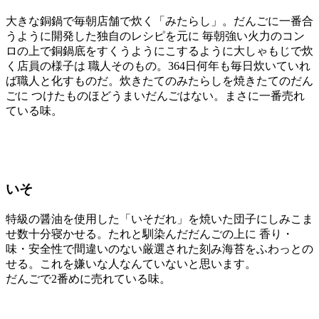
大きな銅鍋で毎朝店舗で炊く「みたらし」。だんごに一番合
うように開発した独自のレシピを元に 毎朝強い火力のコン
ロの上で銅鍋底をすくうようにこするように大しゃもじで炊
く店員の様子は 職人そのもの。364日何年も毎日炊いていれ
ば職人と化すものだ。炊きたてのみたらしを焼きたてのだん
ごに つけたものほどうまいだんごはない。まさに一番売れ
ている味。
いそ
特級の醤油を使用した「いそだれ」を焼いた団子にしみこま
せ数十分寝かせる。たれと馴染んだだんごの上に 香り・
味・安全性で間違いのない厳選された刻み海苔をふわっとの
せる。これを嫌いな人なんていないと思います。
だんごで2番めに売れている味。