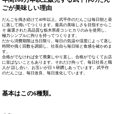
ごが美味しい理由
だんごを搗き続けて40年以上。武平作のだんごは毎日朝と昼
に蒸して搗いてつくります。最高の美味しさを目指すからこ
そ 厳選された高品質な栃木県産コシヒカリのみを使用し、
極力シンプルに拘りを持ってつくります。
だから消費期限は当日限り。毎日の気温や湿度によって蒸し
時間や搗く回数を調節し、社長自ら毎日味と食感を確かめま
す。
合格がでなければ全て廃棄しやり直し。合格がでなくてお店
に並ばないこともあります。それだけ拘って、毎日社長と職
人が 話し合い、お互いが日々研鑽しあっています。武平作
のだんごは、毎日改良、毎日進化しています。
基本はこの6種類。