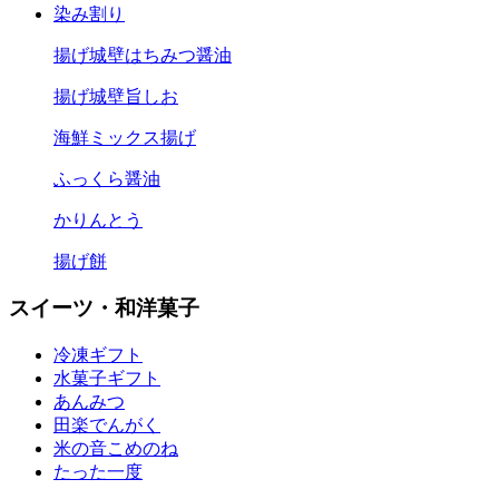
染み割り
揚げ城壁はちみつ醤油
揚げ城壁旨しお
海鮮ミックス揚げ
ふっくら醤油
かりんとう
揚げ餅
スイーツ・和洋菓子
冷凍ギフト
水菓子ギフト
あんみつ
田楽
でんがく
米の音
こめのね
たった一度