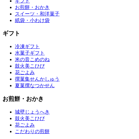
ギフト
お煎餅・おかき
スイーツ・和洋菓子
紙袋・小わけ袋
ギフト
冷凍ギフト
水菓子ギフト
米の音
こめのね
鼓火美
こひび
花ごよみ
撰菓集
せんかしゅう
夏菓撰
なつかせん
お煎餅・おかき
城壁
じょうへき
鼓火美
こひび
花ごよみ
こだわりの煎餅