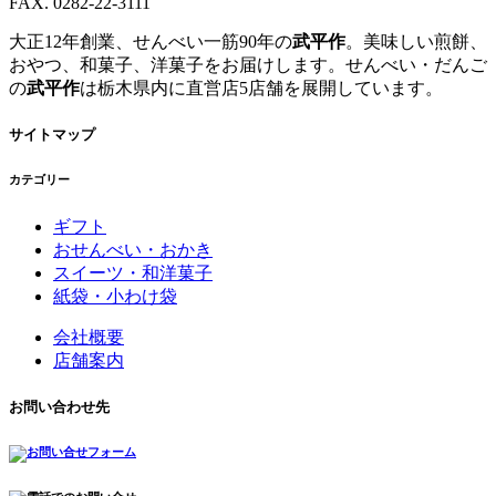
FAX. 0282-22-3111
大正12年創業、せんべい一筋90年の
武平作
。美味しい煎餅、
おやつ、和菓子、洋菓子をお届けします。せんべい・だんご
の
武平作
は栃木県内に直営店5店舗を展開しています。
サイトマップ
カテゴリー
ギフト
おせんべい・おかき
スイーツ・和洋菓子
紙袋・小わけ袋
会社概要
店舗案内
お問い合わせ先