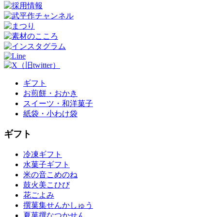
ギフト
お煎餅・おかき
スイーツ・和洋菓子
紙袋・小わけ袋
ギフト
冷凍ギフト
水菓子ギフト
米の音
こめのね
鼓火美
こひび
花ごよみ
撰菓集
せんかしゅう
夏菓撰
なつかせん