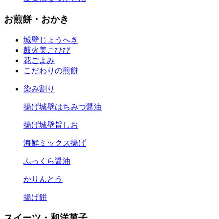
お煎餅・おかき
城壁
じょうへき
鼓火美
こひび
花ごよみ
こだわりの煎餅
染み割り
揚げ城壁はちみつ醤油
揚げ城壁旨しお
海鮮ミックス揚げ
ふっくら醤油
かりんとう
揚げ餅
スイーツ・和洋菓子