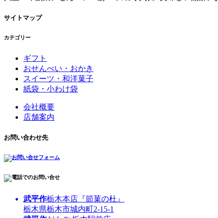
サイトマップ
カテゴリー
ギフト
おせんべい・おかき
スイーツ・和洋菓子
紙袋・小わけ袋
会社概要
店舗案内
お問い合わせ先
武平作
栃木本店『節菓の杜』
栃木県栃木市城内町2-15-1