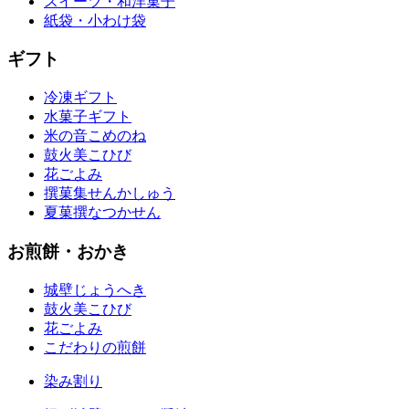
スイーツ・和洋菓子
紙袋・小わけ袋
ギフト
冷凍ギフト
水菓子ギフト
米の音
こめのね
鼓火美
こひび
花ごよみ
撰菓集
せんかしゅう
夏菓撰
なつかせん
お煎餅・おかき
城壁
じょうへき
鼓火美
こひび
花ごよみ
こだわりの煎餅
染み割り