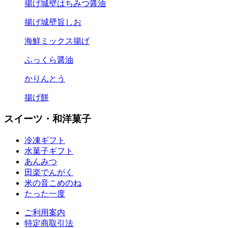
揚げ城壁はちみつ醤油
揚げ城壁旨しお
海鮮ミックス揚げ
ふっくら醤油
かりんとう
揚げ餅
スイーツ・和洋菓子
冷凍ギフト
水菓子ギフト
あんみつ
田楽
でんがく
米の音
こめのね
たった一度
ご利用案内
特定商取引法