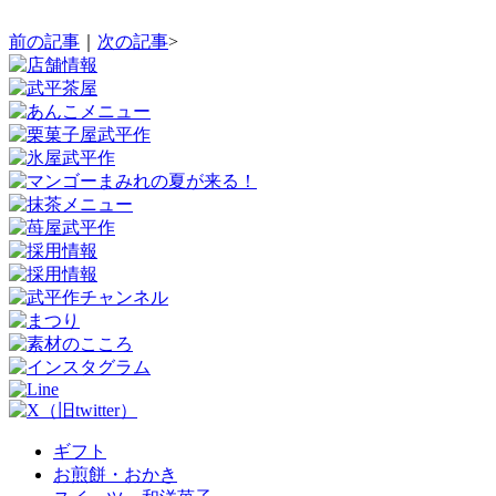
前の記事
｜
次の記事
>
ギフト
お煎餅・おかき