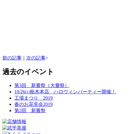
前の記事
｜
次の記事
>
過去のイベント
第3回 新嘗祭（大嘗祭）
10/26㈯栃木本店 ハロウィンパーティー開催！
工場まつり 2019
春のお花見会2019
第2回 新嘗祭