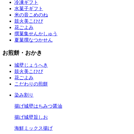
冷凍ギフト
水菓子ギフト
米の音
こめのね
鼓火美
こひび
花ごよみ
撰菓集
せんかしゅう
夏菓撰
なつかせん
お煎餅・おかき
城壁
じょうへき
鼓火美
こひび
花ごよみ
こだわりの煎餅
染み割り
揚げ城壁はちみつ醤油
揚げ城壁旨しお
海鮮ミックス揚げ