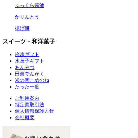
ふっくら醤油
かりんとう
揚げ餅
スイーツ・和洋菓子
冷凍ギフト
水菓子ギフト
あんみつ
田楽
でんがく
米の音
こめのね
たった一度
ご利用案内
特定商取引法
個人情報保護方針
会社概要