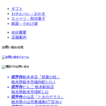
ギフト
おせんべい・おかき
スイーツ・和洋菓子
紙袋・小わけ袋
会社概要
店舗案内
お問い合わせ先
武平作
栃木本店『節菓の杜』
栃木県栃木市城内町2-15-1
武平作
だんご 栃木駅前店
栃木県栃木市境町1-22
武平作
小山店『ときのテラス』
栃木県小山市東城南4丁目30-1