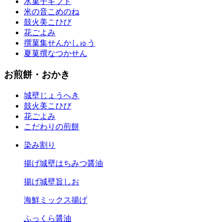
水菓子ギフト
米の音
こめのね
鼓火美
こひび
花ごよみ
撰菓集
せんかしゅう
夏菓撰
なつかせん
お煎餅・おかき
城壁
じょうへき
鼓火美
こひび
花ごよみ
こだわりの煎餅
染み割り
揚げ城壁はちみつ醤油
揚げ城壁旨しお
海鮮ミックス揚げ
ふっくら醤油