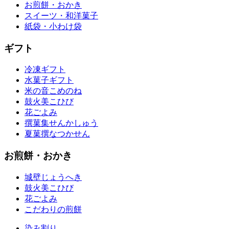
お煎餅・おかき
スイーツ・和洋菓子
紙袋・小わけ袋
ギフト
冷凍ギフト
水菓子ギフト
米の音
こめのね
鼓火美
こひび
花ごよみ
撰菓集
せんかしゅう
夏菓撰
なつかせん
お煎餅・おかき
城壁
じょうへき
鼓火美
こひび
花ごよみ
こだわりの煎餅
染み割り