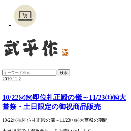
2019.11.2
10/22㈫㈷即位礼正殿の儀～11/23㈯㈷大
嘗祭・土日限定の御祝商品販売
10/22㈫㈷即位礼正殿の儀～11/23㈯㈷大嘗祭の期間
土日限定で「御祝商品」を販売いたします。