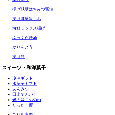
揚げ城壁はちみつ醤油
揚げ城壁旨しお
海鮮ミックス揚げ
ふっくら醤油
かりんとう
揚げ餅
スイーツ・和洋菓子
冷凍ギフト
水菓子ギフト
あんみつ
田楽
でんがく
米の音
こめのね
たった一度
ご利用案内