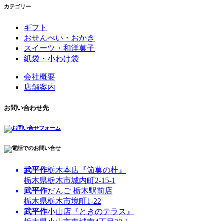
カテゴリー
ギフト
おせんべい・おかき
スイーツ・和洋菓子
紙袋・小わけ袋
会社概要
店舗案内
お問い合わせ先
武平作
栃木本店『節菓の杜』
栃木県栃木市城内町2-15-1
武平作
だんご 栃木駅前店
栃木県栃木市境町1-22
武平作
小山店『ときのテラス』