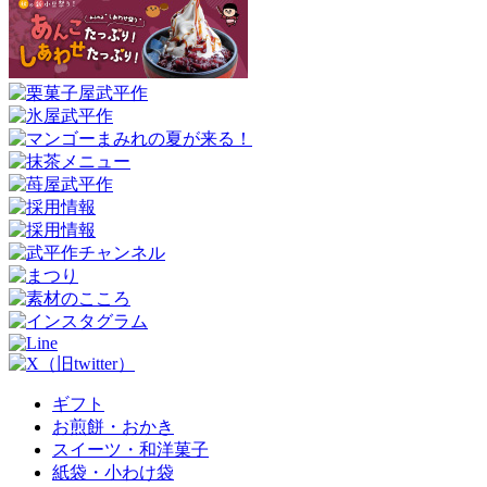
ギフト
お煎餅・おかき
スイーツ・和洋菓子
紙袋・小わけ袋