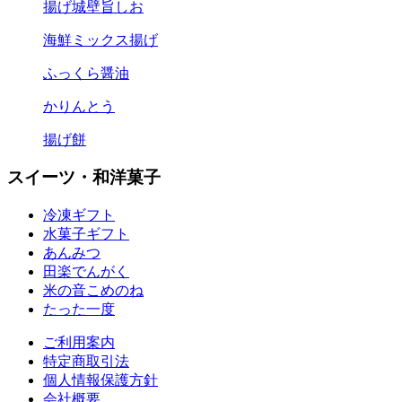
揚げ城壁旨しお
海鮮ミックス揚げ
ふっくら醤油
かりんとう
揚げ餅
スイーツ・和洋菓子
冷凍ギフト
水菓子ギフト
あんみつ
田楽
でんがく
米の音
こめのね
たった一度
ご利用案内
特定商取引法
個人情報保護方針
会社概要