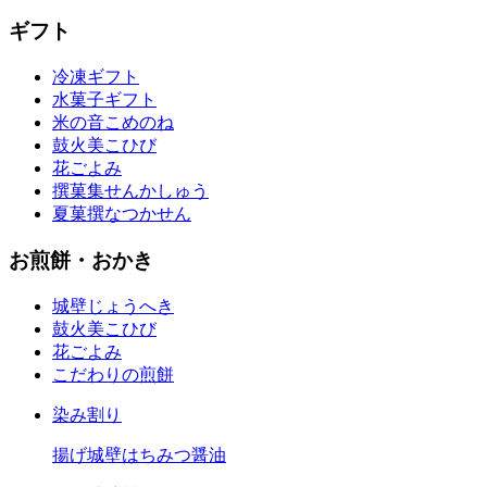
ギフト
冷凍ギフト
水菓子ギフト
米の音
こめのね
鼓火美
こひび
花ごよみ
撰菓集
せんかしゅう
夏菓撰
なつかせん
お煎餅・おかき
城壁
じょうへき
鼓火美
こひび
花ごよみ
こだわりの煎餅
染み割り
揚げ城壁はちみつ醤油