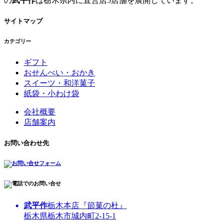
の
武平作
は栃木県内に直営店5店舗を展開しています。
サイトマップ
カテゴリー
ギフト
おせんべい・おかき
スイーツ・和洋菓子
紙袋・小わけ袋
会社概要
店舗案内
お問い合わせ先
武平作
栃木本店『節菓の杜』
栃木県栃木市城内町2-15-1