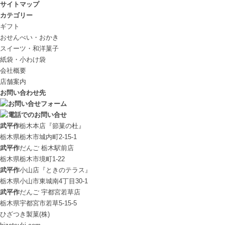
サイトマップ
カテゴリー
ギフト
おせんべい・おかき
スイーツ・和洋菓子
紙袋・小わけ袋
会社概要
店舗案内
お問い合わせ先
武平作
栃木本店『節菓の杜』
栃木県栃木市城内町2-15-1
武平作
だんご 栃木駅前店
栃木県栃木市境町1-22
武平作
小山店『ときのテラス』
栃木県小山市東城南4丁目30-1
武平作
だんご 宇都宮若草店
栃木県宇都宮市若草5-15-5
ひざつき製菓(株)