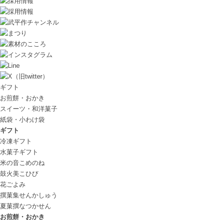
ギフト
お煎餅・おかき
スイーツ・和洋菓子
紙袋・小わけ袋
ギフト
冷凍ギフト
水菓子ギフト
米の音
こめのね
鼓火美
こひび
花ごよみ
撰菓集
せんかしゅう
夏菓撰
なつかせん
お煎餅・おかき