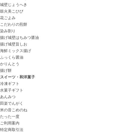
城壁
じょうへき
鼓火美
こひび
花ごよみ
こだわりの煎餅
染み割り
揚げ城壁はちみつ醤油
揚げ城壁旨しお
海鮮ミックス揚げ
ふっくら醤油
かりんとう
揚げ餅
スイーツ・和洋菓子
冷凍ギフト
水菓子ギフト
あんみつ
田楽
でんがく
米の音
こめのね
たった一度
ご利用案内
特定商取引法