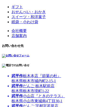
ギフト
おせんべい・おかき
スイーツ・和洋菓子
紙袋・小わけ袋
会社概要
店舗案内
お問い合わせ先
武平作
栃木本店『節菓の杜』
栃木県栃木市城内町2-15-1
武平作
だんご 栃木駅前店
栃木県栃木市境町1-22
武平作
小山店『ときのテラス』
栃木県小山市東城南4丁目30-1
武平作
だんご 宇都宮若草店