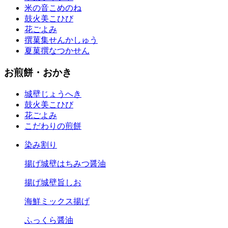
米の音
こめのね
鼓火美
こひび
花ごよみ
撰菓集
せんかしゅう
夏菓撰
なつかせん
お煎餅・おかき
城壁
じょうへき
鼓火美
こひび
花ごよみ
こだわりの煎餅
染み割り
揚げ城壁はちみつ醤油
揚げ城壁旨しお
海鮮ミックス揚げ
ふっくら醤油