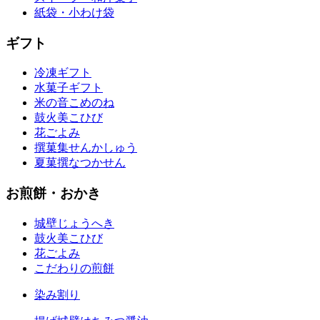
紙袋・小わけ袋
ギフト
冷凍ギフト
水菓子ギフト
米の音
こめのね
鼓火美
こひび
花ごよみ
撰菓集
せんかしゅう
夏菓撰
なつかせん
お煎餅・おかき
城壁
じょうへき
鼓火美
こひび
花ごよみ
こだわりの煎餅
染み割り