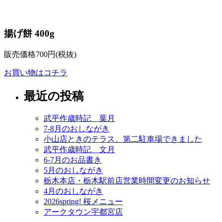
揚げ餅 400g
販売価格700円(税抜)
お買い物はコチラ
最近の投稿
武平作歳時記 葉月
7-8月のおしながき
小山店ときのテラス、第二駐車場できました
武平作歳時記 文月
6-7月のお品書き
5月のおしながき
栃木本店・栃木駅前店営業時間変更のお知らせ
4月のおしながき
2026spring! 桜メニュー
アークタウン宇都宮店