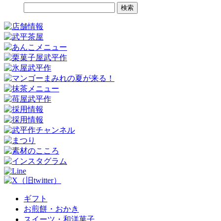
検
索:
ギフト
お煎餅・おかき
スイーツ・和洋菓子