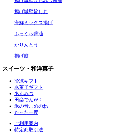
揚げ城壁はちみつ醤油
揚げ城壁旨しお
海鮮ミックス揚げ
ふっくら醤油
かりんとう
揚げ餅
スイーツ・和洋菓子
冷凍ギフト
水菓子ギフト
あんみつ
田楽
でんがく
米の音
こめのね
たった一度
ご利用案内
特定商取引法