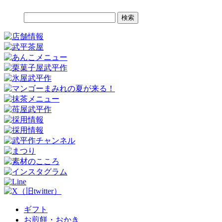
検
索:
ギフト
お煎餅・おかき