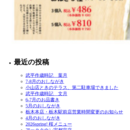
最近の投稿
武平作歳時記 葉月
7-8月のおしながき
小山店ときのテラス、第二駐車場できました
武平作歳時記 文月
6-7月のお品書き
5月のおしながき
栃木本店・栃木駅前店営業時間変更のお知らせ
4月のおしながき
2026spring! 桜メニュー