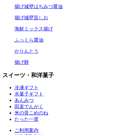
揚げ城壁はちみつ醤油
揚げ城壁旨しお
海鮮ミックス揚げ
ふっくら醤油
かりんとう
揚げ餅
スイーツ・和洋菓子
冷凍ギフト
水菓子ギフト
あんみつ
田楽
でんがく
米の音
こめのね
たった一度
ご利用案内