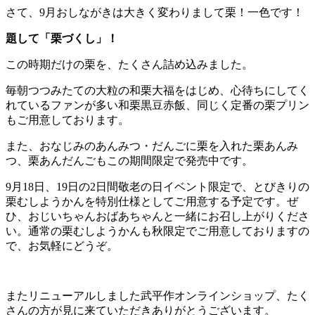
さて、9月おしながきは大きく変わりまして栗！一色です！
題して「栗づくし」！
この時期だけの栗を、たくさん詰め込みました。
毎朝つつみたての大粒の和栗大福をはじめ、心待ちにしてく
れているファンが多い和栗黒豆赤飯、同じく定番の栗プリン
もご用意しております。
また、おなじみのあんみつ・だんごに栗を入れた栗あんみ
つ、栗あんだんごもこの期間限定で発売中です。
9月18日、19日の2日間敬老の日イベント限定で、とびきりの
栗むしようかんを特別仕様としてご用意する予定です。ぜ
ひ、おじいちゃんおばあちゃんと一緒にお召し上がりくださ
い。通常の栗むしようかんも秋限定でご用意しておりますの
で、お気軽にどうぞ。
またリニューアルしました武平作オンラインショップ、たく
さんの方が見に来ていただきありがとうございます。