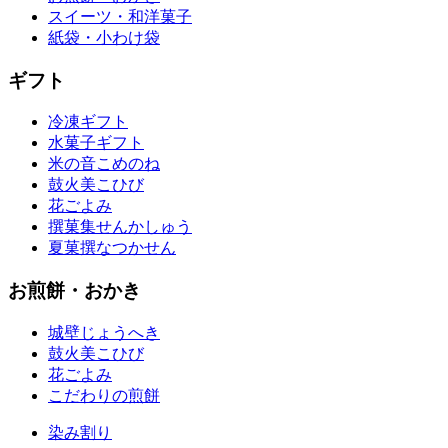
スイーツ・和洋菓子
紙袋・小わけ袋
ギフト
冷凍ギフト
水菓子ギフト
米の音
こめのね
鼓火美
こひび
花ごよみ
撰菓集
せんかしゅう
夏菓撰
なつかせん
お煎餅・おかき
城壁
じょうへき
鼓火美
こひび
花ごよみ
こだわりの煎餅
染み割り