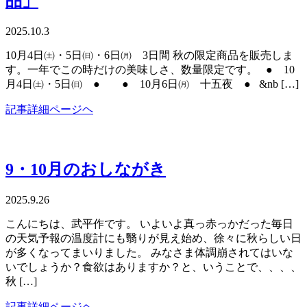
品」
2025.10.3
10月4日㈯・5日㈰・6日㈪ 3日間 秋の限定商品を販売しま
す。一年でこの時だけの美味しさ、数量限定です。 ● 10
月4日㈯・5日㈰ ● ● 10月6日㈪ 十五夜 ● &nb […]
記事詳細ページヘ
9・10月のおしながき
2025.9.26
こんにちは、武平作です。 いよいよ真っ赤っかだった毎日
の天気予報の温度計にも翳りが見え始め、徐々に秋らしい日
が多くなってまいりました。 みなさま体調崩されてはいな
いでしょうか？食欲はありますか？と、いうことで、、、、
秋 […]
記事詳細ページヘ